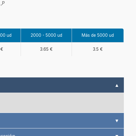
),P
000 ud
2000 - 5000 ud
Más de 5000 ud
 €
3.65 €
3.5 €
▲
▼