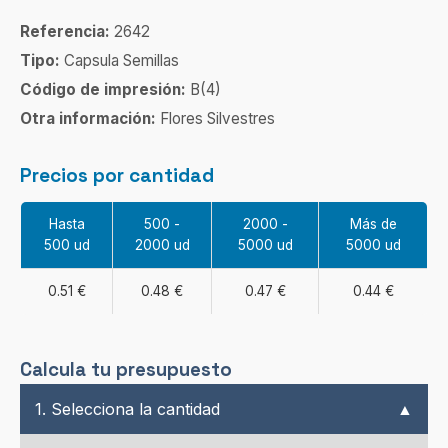
Referencia:
2642
Tipo:
Capsula Semillas
Código de impresión:
B(4)
Otra información:
Flores Silvestres
Precios por cantidad
Hasta
500 -
2000 -
Más de
500 ud
2000 ud
5000 ud
5000 ud
0.51 €
0.48 €
0.47 €
0.44 €
Calcula tu presupuesto
1. Selecciona la cantidad
▲