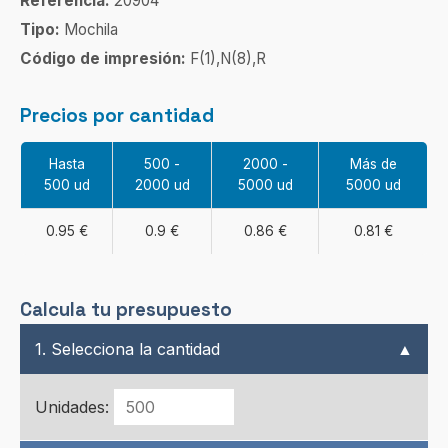
Referencia:
20904
Tipo:
Mochila
Código de impresión:
F(1),N(8),R
Precios por cantidad
Hasta
500 -
2000 -
Más de
500 ud
2000 ud
5000 ud
5000 ud
0.95 €
0.9 €
0.86 €
0.81 €
Calcula tu presupuesto
1. Selecciona la cantidad
▲
Unidades: