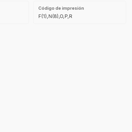
Código de impresión
F(1),N(8),O,P,R