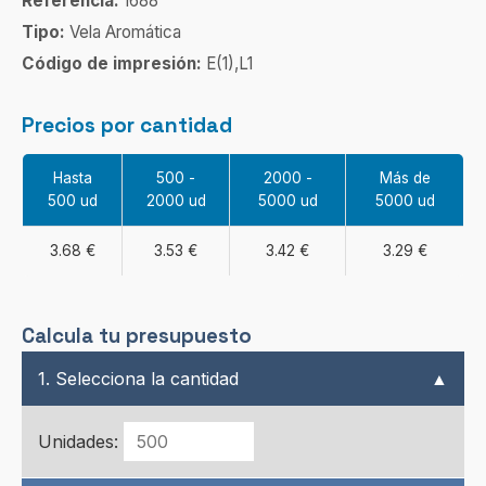
Referencia:
1688
Tipo:
Vela Aromática
Código de impresión:
E(1),L1
Precios por cantidad
Hasta
500 -
2000 -
Más de
500 ud
2000 ud
5000 ud
5000 ud
3.68 €
3.53 €
3.42 €
3.29 €
Calcula tu presupuesto
1. Selecciona la cantidad
▲
Unidades: