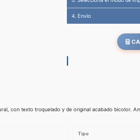
3. Selecciona el modo de im
4. Envío
CA
al, con texto troquelado y de original acabado bicolor. Amp
Tipo