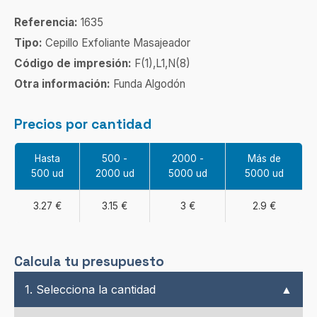
Referencia:
1635
Tipo:
Cepillo Exfoliante Masajeador
Código de impresión:
F(1),L1,N(8)
Otra información:
Funda Algodón
Precios por cantidad
Hasta
500 -
2000 -
Más de
500 ud
2000 ud
5000 ud
5000 ud
3.27 €
3.15 €
3 €
2.9 €
Calcula tu presupuesto
1. Selecciona la cantidad
▲