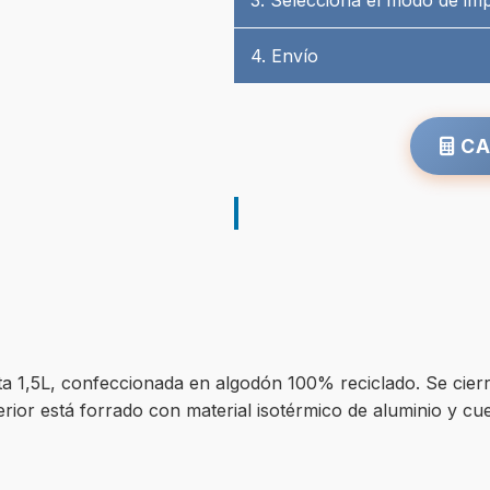
3. Selecciona el modo de im
4. Envío
CA
sta 1,5L, confeccionada en algodón 100% reciclado. Se cie
terior está forrado con material isotérmico de aluminio y cu