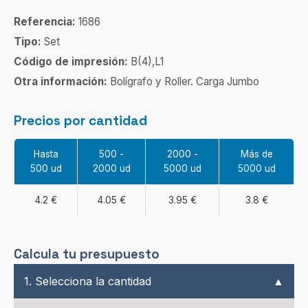
Referencia:
1686
Tipo:
Set
Código de impresión:
B(4),L1
Otra información:
Bolígrafo y Roller. Carga Jumbo
Precios por cantidad
Hasta
500 -
2000 -
Más de
500 ud
2000 ud
5000 ud
5000 ud
4.2 €
4.05 €
3.95 €
3.8 €
Calcula tu presupuesto
1. Selecciona la cantidad
▲