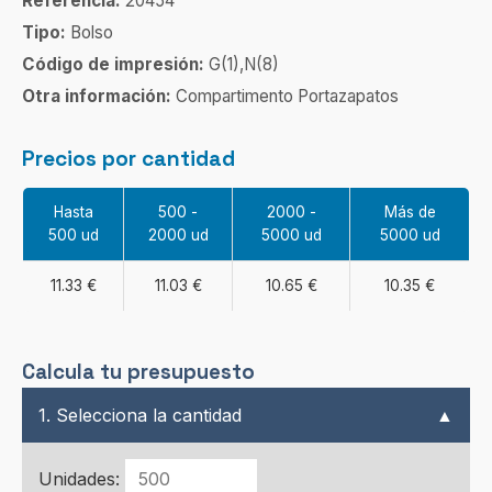
Referencia:
20454
Tipo:
Bolso
Código de impresión:
G(1),N(8)
Otra información:
Compartimento Portazapatos
Precios por cantidad
Hasta
500 -
2000 -
Más de
500 ud
2000 ud
5000 ud
5000 ud
11.33 €
11.03 €
10.65 €
10.35 €
Calcula tu presupuesto
1. Selecciona la cantidad
▲
Unidades: