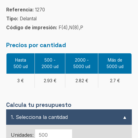
Referencia:
1270
Tipo:
Delantal
Código de impresión:
F(4),N(8),P
Precios por cantidad
Hasta
500 -
2000 -
Más de
500 ud
2000 ud
5000 ud
5000 ud
3 €
2.93 €
2.82 €
2.7 €
Calcula tu presupuesto
1. Selecciona la cantidad
▲
Unidades: