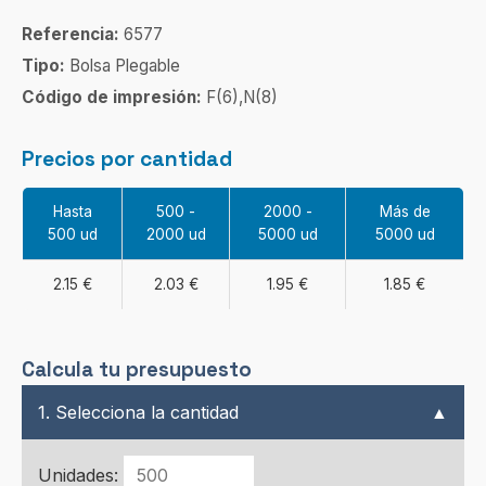
Referencia:
6577
Tipo:
Bolsa Plegable
Código de impresión:
F(6),N(8)
Precios por cantidad
Hasta
500 -
2000 -
Más de
500 ud
2000 ud
5000 ud
5000 ud
2.15 €
2.03 €
1.95 €
1.85 €
Calcula tu presupuesto
1. Selecciona la cantidad
▲
Unidades: