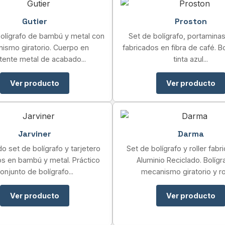
Gutier
Proston
bolígrafo de bambú y metal con
Set de bolígrafo, portaminas
ismo giratorio. Cuerpo en
fabricados en fibra de café. B
stente metal de acabado...
tinta azul...
Ver producto
Ver producto
Jarviner
Darma
do set de bolígrafo y tarjetero
Set de bolígrafo y roller fab
os en bambú y metal. Práctico
Aluminio Reciclado. Bolígr
onjunto de bolígrafo...
mecanismo giratorio y roll
Ver producto
Ver producto