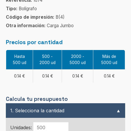
Referencia:
1674
Tipo:
Bolígrafo
Código de impresión:
B(4)
Otra información:
Carga Jumbo
Precios por cantidad
Hasta
500 -
2000 -
Más de
500 ud
2000 ud
5000 ud
5000 ud
0.14 €
0.14 €
0.14 €
0.14 €
Calcula tu presupuesto
1. Selecciona la cantidad
▲
Unidades: