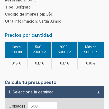
Referencia:
6073
Tipo:
Bolígrafo
Código de impresión:
B(4)
Otra información:
Carga Jumbo
Precios por cantidad
Hasta
500 -
2000 -
Más de
500 ud
2000 ud
5000 ud
5000 ud
0.18 €
0.17 €
0.17 €
0.16 €
Calcula tu presupuesto
1. Selecciona la cantidad
▲
Unidades: