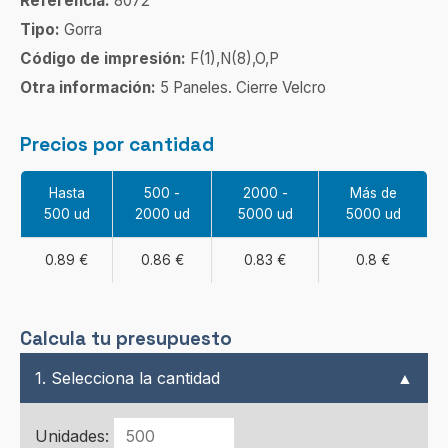
Referencia:
8072
Tipo:
Gorra
Código de impresión:
F(1),N(8),O,P
Otra información:
5 Paneles. Cierre Velcro
Precios por cantidad
Hasta
500 -
2000 -
Más de
500 ud
2000 ud
5000 ud
5000 ud
0.89 €
0.86 €
0.83 €
0.8 €
Calcula tu presupuesto
1. Selecciona la cantidad
▲
Unidades: