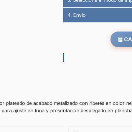
3. Selecciona el modo de im
4. Envío
CA
or plateado de acabado metalizado con ribetes en color n
s para ajuste en luna y presentación desplegado en plancha 