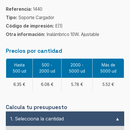
Referencia:
1440
Tipo:
Soporte Cargador
Código de impresión:
E(1)
Otra información:
Inalámbrico 10W. Ajustable
Precios por cantidad
Hasta
500 -
2000 -
Más de
500 ud
2000 ud
5000 ud
5000 ud
6.35 €
6.08 €
5.78 €
5.52 €
Calcula tu presupuesto
1. Selecciona la cantidad
▲