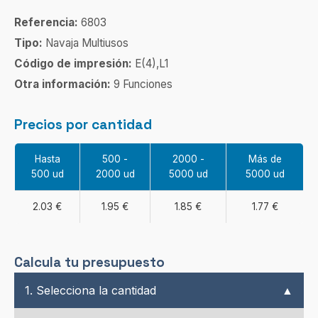
Referencia:
6803
Tipo:
Navaja Multiusos
Código de impresión:
E(4),L1
Otra información:
9 Funciones
Precios por cantidad
Hasta
500 -
2000 -
Más de
500 ud
2000 ud
5000 ud
5000 ud
2.03 €
1.95 €
1.85 €
1.77 €
Calcula tu presupuesto
1. Selecciona la cantidad
▲