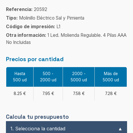
Referencia:
20592
Tipo:
Molinillo Eléctrico Sal y Pimienta
Código de impresión:
L1
Otra información:
1 Led. Molienda Regulable. 4 Pilas AAA
No Incluidas
Precios por cantidad
Hasta
500 -
2000 -
Más de
500 ud
2000 ud
5000 ud
5000 ud
8.25 €
7.95 €
7.58 €
7.28 €
Calcula tu presupuesto
1. Selecciona la cantidad
▲