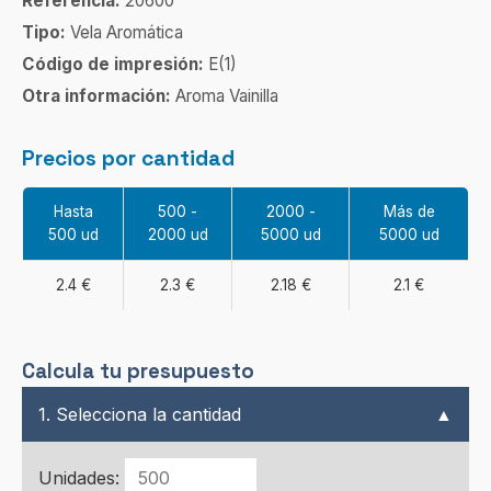
Referencia:
20600
Tipo:
Vela Aromática
Código de impresión:
E(1)
Otra información:
Aroma Vainilla
Precios por cantidad
Hasta
500 -
2000 -
Más de
500 ud
2000 ud
5000 ud
5000 ud
2.4 €
2.3 €
2.18 €
2.1 €
Calcula tu presupuesto
1. Selecciona la cantidad
▲
Unidades: