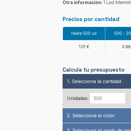
Otra información:
1 Led Intermit
Precios por cantidad
Hasta 500 ud
500 - 2
1.01 €
0.98
Calcula tu presupuesto
1. Selecciona la cantidad
Unidades:
2. Selecciona el color
3. Selecciona el modo de im