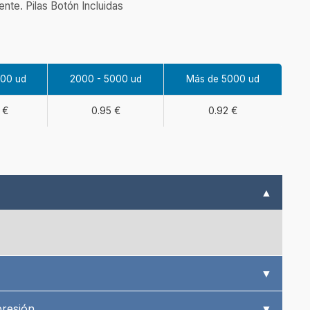
ente. Pilas Botón Incluidas
000 ud
2000 - 5000 ud
Más de 5000 ud
 €
0.95 €
0.92 €
▲
▼
presión
▼