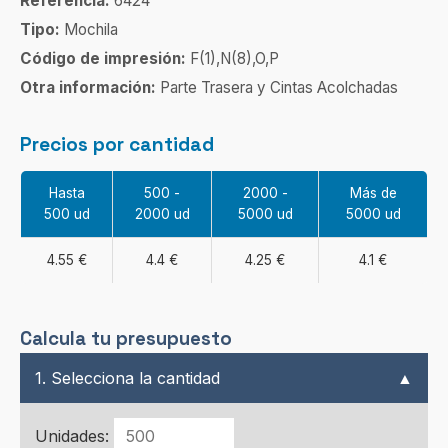
Referencia:
6424
Tipo:
Mochila
Código de impresión:
F(1),N(8),O,P
Otra información:
Parte Trasera y Cintas Acolchadas
Precios por cantidad
Hasta
500 -
2000 -
Más de
500 ud
2000 ud
5000 ud
5000 ud
4.55 €
4.4 €
4.25 €
4.1 €
Calcula tu presupuesto
1. Selecciona la cantidad
▲
Unidades: