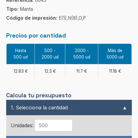
Referencia:
6045
Tipo:
Manta
Código de impresión:
E(1),N(8),O,P
Precios por cantidad
Hasta
500 -
2000 -
Más de
500 ud
2000 ud
5000 ud
5000 ud
12.83 €
12.3 €
11.7 €
11.18 €
Calcula tu presupuesto
1. Selecciona la cantidad
▲
Unidades: