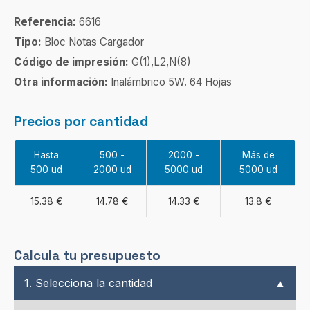
Referencia:
6616
Tipo:
Bloc Notas Cargador
Código de impresión:
G(1),L2,N(8)
Otra información:
Inalámbrico 5W. 64 Hojas
Precios por cantidad
Hasta
500 -
2000 -
Más de
500 ud
2000 ud
5000 ud
5000 ud
15.38 €
14.78 €
14.33 €
13.8 €
Calcula tu presupuesto
1. Selecciona la cantidad
▲