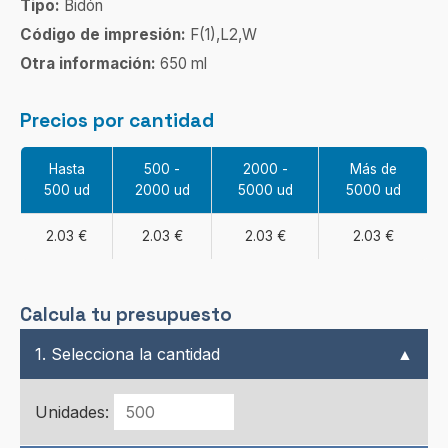
Tipo:
Bidón
Código de impresión:
F(1),L2,W
Otra información:
650 ml
Precios por cantidad
Hasta
500 -
2000 -
Más de
500 ud
2000 ud
5000 ud
5000 ud
2.03 €
2.03 €
2.03 €
2.03 €
Calcula tu presupuesto
1. Selecciona la cantidad
▲
Unidades: