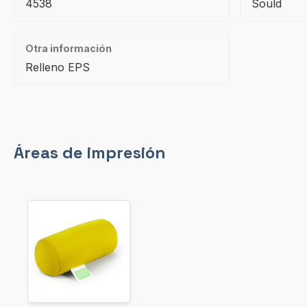
4538
Sould
Otra información
Relleno EPS
Áreas de impresión