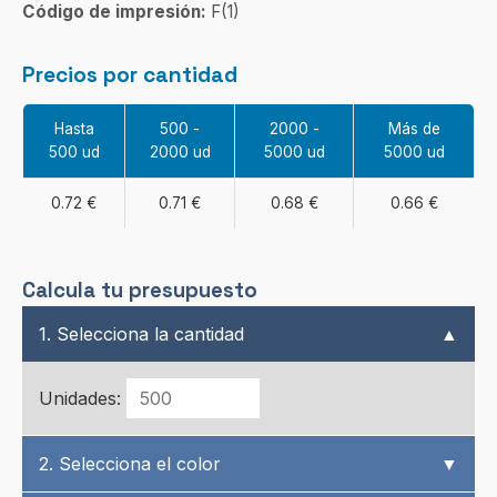
Código de impresión:
F(1)
Precios por cantidad
Hasta
500 -
2000 -
Más de
500 ud
2000 ud
5000 ud
5000 ud
0.72 €
0.71 €
0.68 €
0.66 €
Calcula tu presupuesto
1. Selecciona la cantidad
▲
Unidades:
2. Selecciona el color
▼