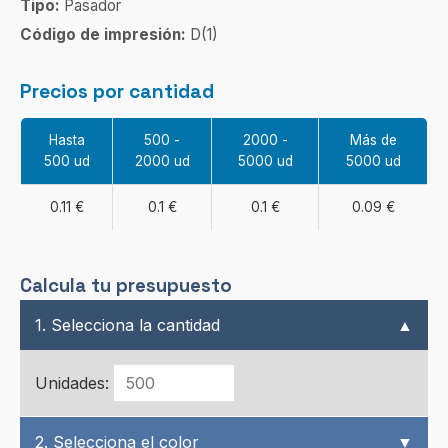
Tipo:
Pasador
Código de impresión:
D(1)
Precios por cantidad
Hasta
500 -
2000 -
Más de
500 ud
2000 ud
5000 ud
5000 ud
0.11 €
0.1 €
0.1 €
0.09 €
Calcula tu presupuesto
1. Selecciona la cantidad
▲
Unidades:
2. Selecciona el color
▼