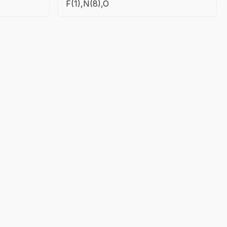
F(1),N(8),O