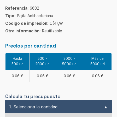
Referencia:
6682
Tipo:
Pajita Antibacteriana
Código de impresión:
C(4),W
Otra información:
Reutilizable
Precios por cantidad
Hasta
500 -
2000 -
Más de
500 ud
2000 ud
5000 ud
5000 ud
0.06 €
0.06 €
0.06 €
0.06 €
Calcula tu presupuesto
1. Selecciona la cantidad
▲