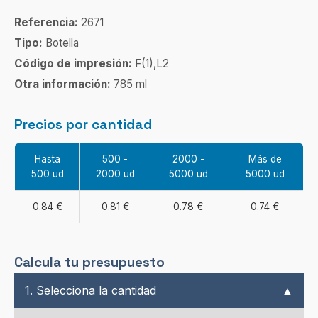
Referencia:
2671
Tipo:
Botella
Código de impresión:
F(1),L2
Otra información:
785 ml
Precios por cantidad
Hasta
500 -
2000 -
Más de
500 ud
2000 ud
5000 ud
5000 ud
0.84 €
0.81 €
0.78 €
0.74 €
Calcula tu presupuesto
1. Selecciona la cantidad
▲