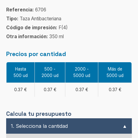
Referencia:
6706
Tipo:
Taza Antibacteriana
Código de impresión:
F(4)
Otra información:
350 ml
Precios por cantidad
Hasta
500 -
2000 -
Más de
500 ud
2000 ud
5000 ud
5000 ud
0.37 €
0.37 €
0.37 €
0.37 €
Calcula tu presupuesto
1. Selecciona la cantidad
▲