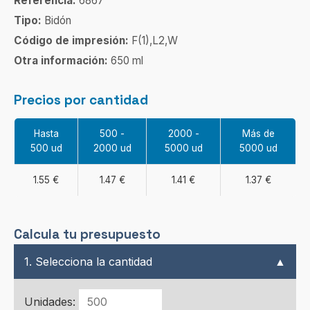
Referencia:
6867
Tipo:
Bidón
Código de impresión:
F(1),L2,W
Otra información:
650 ml
Precios por cantidad
Hasta
500 -
2000 -
Más de
500 ud
2000 ud
5000 ud
5000 ud
1.55 €
1.47 €
1.41 €
1.37 €
Calcula tu presupuesto
1. Selecciona la cantidad
▲
Unidades: