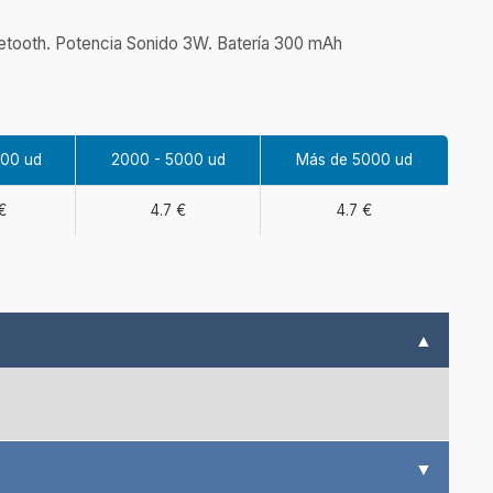
tooth. Potencia Sonido 3W. Batería 300 mAh
000 ud
2000 - 5000 ud
Más de 5000 ud
€
4.7 €
4.7 €
▲
▼