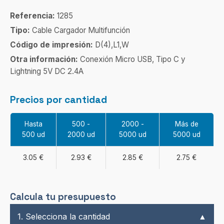
Referencia:
1285
Tipo:
Cable Cargador Multifunción
Código de impresión:
D(4),L1,W
Otra información:
Conexión Micro USB, Tipo C y
Lightning 5V DC 2.4A
Precios por cantidad
Hasta
500 -
2000 -
Más de
500 ud
2000 ud
5000 ud
5000 ud
3.05 €
2.93 €
2.85 €
2.75 €
Calcula tu presupuesto
1. Selecciona la cantidad
▲