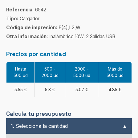
Referencia:
6542
Tipo:
Cargador
Código de impresión:
E(4),L2,W
Otra información:
Inalámbrico 10W. 2 Salidas USB
Precios por cantidad
Hasta
500 -
2000 -
Más de
500 ud
2000 ud
5000 ud
5000 ud
5.55 €
5.3 €
5.07 €
4.85 €
Calcula tu presupuesto
1. Selecciona la cantidad
▲