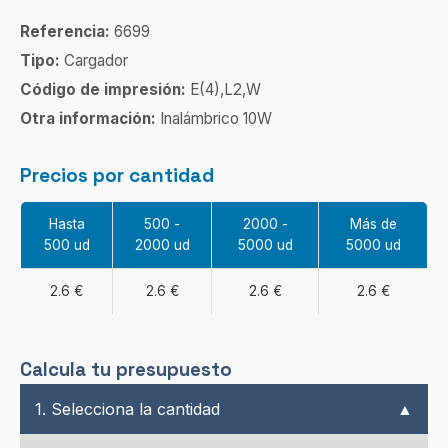
Referencia:
6699
Tipo:
Cargador
Código de impresión:
E(4),L2,W
Otra información:
Inalámbrico 10W
Precios por cantidad
Hasta
500 -
2000 -
Más de
500 ud
2000 ud
5000 ud
5000 ud
2.6 €
2.6 €
2.6 €
2.6 €
Calcula tu presupuesto
1. Selecciona la cantidad
▲