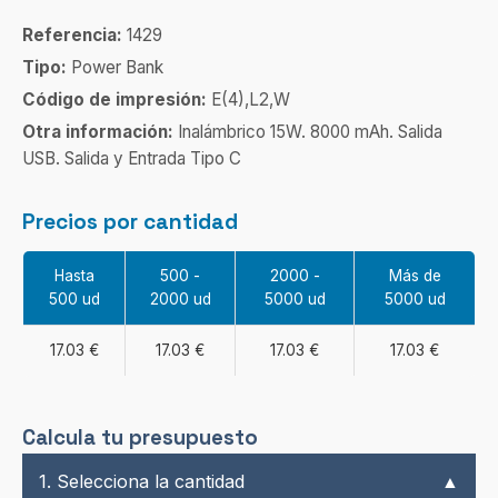
Referencia:
1429
Tipo:
Power Bank
Código de impresión:
E(4),L2,W
Otra información:
Inalámbrico 15W. 8000 mAh. Salida
USB. Salida y Entrada Tipo C
Precios por cantidad
Hasta
500 -
2000 -
Más de
500 ud
2000 ud
5000 ud
5000 ud
17.03 €
17.03 €
17.03 €
17.03 €
Calcula tu presupuesto
1. Selecciona la cantidad
▲