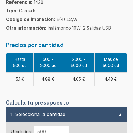
Referencia:
1420
Tipo:
Cargador
Código de impresión:
E(4),L2,W
Otra información:
Inalámbrico 10W. 2 Salidas USB
Precios por cantidad
Hasta
500 -
2000 -
Más de
500 ud
2000 ud
5000 ud
5000 ud
5.1 €
4.88 €
4.65 €
4.43 €
Calcula tu presupuesto
1. Selecciona la cantidad
▲
Unidades: