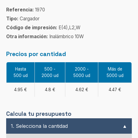
Referencia:
1970
Tipo:
Cargador
Código de impresión:
E(4),L2,W
Otra información:
Inalámbrico 10W
Precios por cantidad
Hasta
500 -
2000 -
Más de
500 ud
2000 ud
5000 ud
5000 ud
4.95 €
4.8 €
4.62 €
4.47 €
Calcula tu presupuesto
1. Selecciona la cantidad
▲