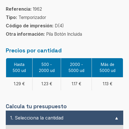
Referencia:
1962
Tipo:
Temporizador
Código de impresión:
D(4)
Otra información:
Pila Botón Incluida
Precios por cantidad
Hasta
500 -
2000 -
Más de
500 ud
2000 ud
5000 ud
5000 ud
1.29 €
1.23 €
1.17 €
1.13 €
Calcula tu presupuesto
1. Selecciona la cantidad
▲