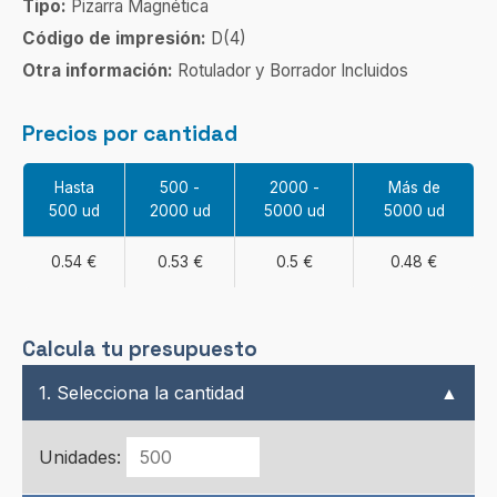
Tipo:
Pizarra Magnética
Código de impresión:
D(4)
Otra información:
Rotulador y Borrador Incluidos
Precios por cantidad
Hasta
500 -
2000 -
Más de
500 ud
2000 ud
5000 ud
5000 ud
0.54 €
0.53 €
0.5 €
0.48 €
Calcula tu presupuesto
1. Selecciona la cantidad
▲
Unidades: