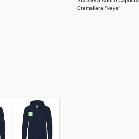
Sudadera Adulto Capuch
Cremallera "keya"