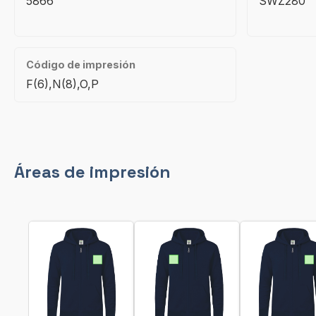
5866
SWZ280
Código de impresión
F(6),N(8),O,P
Áreas de impresión