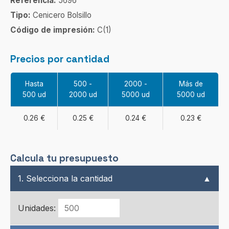
Referencia:
5696
Tipo:
Cenicero Bolsillo
Código de impresión:
C(1)
Precios por cantidad
Hasta
500 -
2000 -
Más de
500 ud
2000 ud
5000 ud
5000 ud
0.26 €
0.25 €
0.24 €
0.23 €
Calcula tu presupuesto
1. Selecciona la cantidad
▲
Unidades: