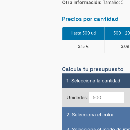
Otra información:
Tamaño: 5
Precios por cantidad
Hasta 500 ud
500 - 2
3.15 €
3.08
Calcula tu presupuesto
1. Selecciona la cantidad
Unidades:
2. Selecciona el color
3. Selecciona el modo de im