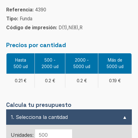
Referencia:
4390
Tipo:
Funda
Código de impresión:
D(1),N(8),R
Precios por cantidad
Hasta
500 -
2000 -
Más de
500 ud
2000 ud
5000 ud
5000 ud
0.21 €
0.2 €
0.2 €
0.19 €
Calcula tu presupuesto
1. Selecciona la cantidad
▲
Unidades: