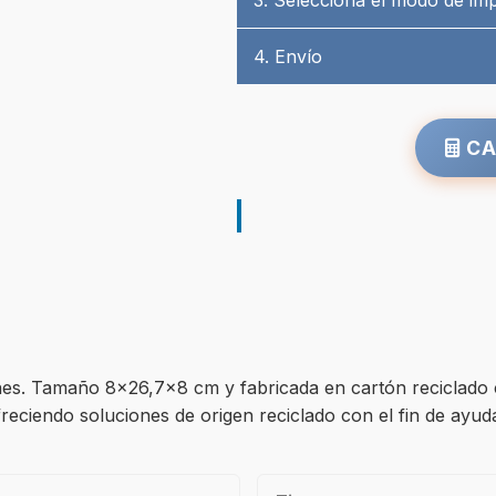
3. Selecciona el modo de im
4. Envío
CA
nes. Tamaño 8×26,7×8 cm y fabricada en cartón reciclado c
 ofreciendo soluciones de origen reciclado con el fin de ayu