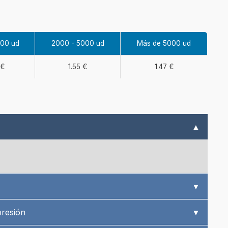
000 ud
2000 - 5000 ud
Más de 5000 ud
 €
1.55 €
1.47 €
▲
▼
presión
▼