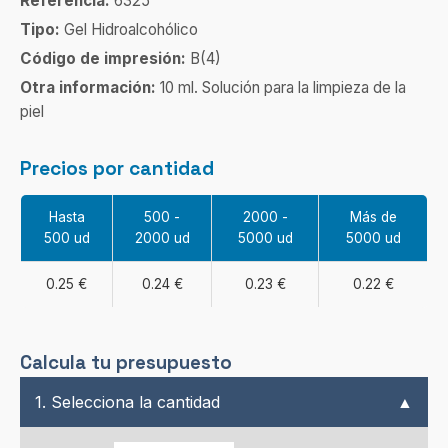
Referencia:
6325
Tipo:
Gel Hidroalcohólico
Código de impresión:
B(4)
Otra información:
10 ml. Solución para la limpieza de la
piel
Precios por cantidad
Hasta
500 -
2000 -
Más de
500 ud
2000 ud
5000 ud
5000 ud
0.25 €
0.24 €
0.23 €
0.22 €
Calcula tu presupuesto
1. Selecciona la cantidad
▲